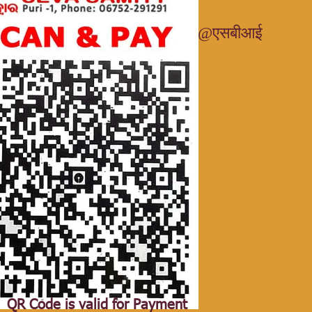
यूपीआई
आईडी:40037020856@एसबीआई
Scan the QR using any UPI
app on your phone.
QR Code is valid for Payment